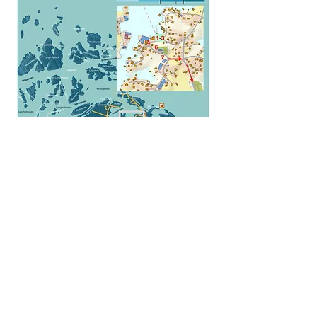
Turistinformasjon:
post@jentenepåkaien.no